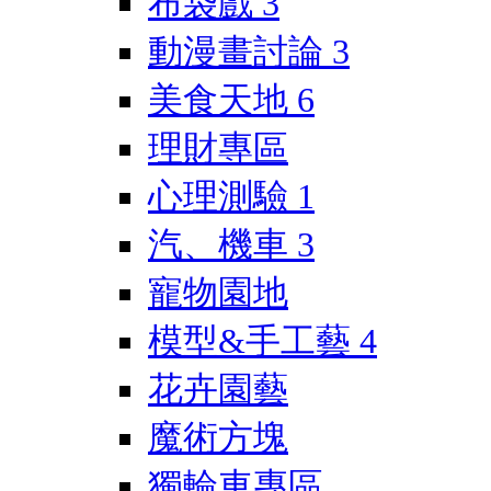
布袋戲
3
動漫畫討論
3
美食天地
6
理財專區
心理測驗
1
汽、機車
3
寵物園地
模型&手工藝
4
花卉園藝
魔術方塊
獨輪車專區