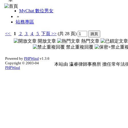
MyChat 數位男女
»
站務專區
<<
1
2
3
4
5
下頁
>>
(共 28 頁)
開放文章
熱門文章
禁止重複回覆
Powered by
PHPWind
v1.3.6
Copyright © 2003-04
本站由
瀛睿律師事務所
擔任常年法律
PHPWind