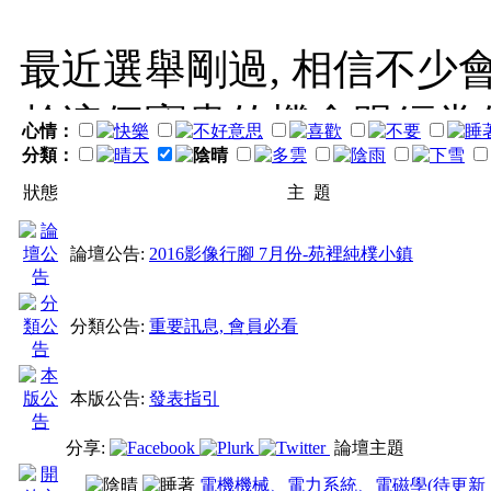
最近選舉剛過, 相信不少
趁這個寶貴的機會跟經常
心情：
分類：
除了一般版區需要遵守相
狀態
主 題
則也將包含論壇版區以外的
論壇公告:
2016影像行腳 7月份-苑裡純樸小鎮
此會員在舒發自己的想法
分類公告:
重要訊息, 會員必看
是否適合合乎相關的規定.
竟一些議題比較具爭議性
本版公告:
發表指引
切入, 這些都很容易產生
分享:
論壇主題
電機機械、電力系統、電磁學(待更新