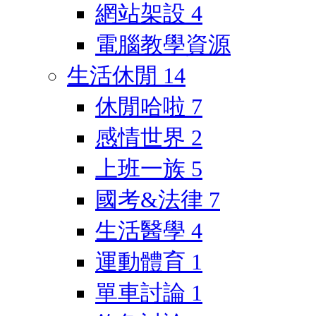
網站架設
4
電腦教學資源
生活休閒
14
休閒哈啦
7
感情世界
2
上班一族
5
國考&法律
7
生活醫學
4
運動體育
1
單車討論
1