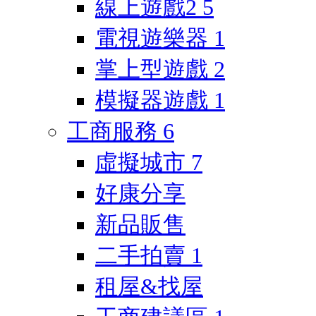
線上遊戲2
5
電視遊樂器
1
掌上型遊戲
2
模擬器遊戲
1
工商服務
6
虛擬城市
7
好康分享
新品販售
二手拍賣
1
租屋&找屋