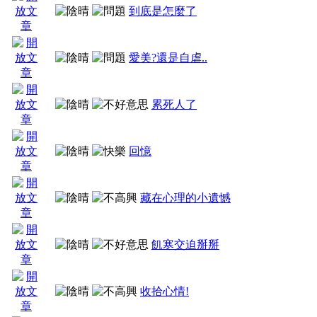
到底是怎麼了
愛美?還是自虐..
累死人了
回憶
藏在心理的小遺憾
飢寒交迫掰掰
收拾心情!