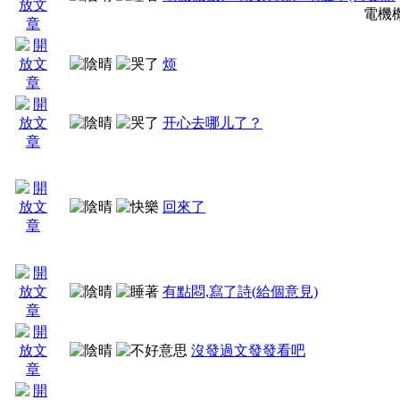
外生枝, 以及不必要的誤會
電機
心情日記之前自己先過濾
烦
开心去哪儿了？
煩請大家多多合作, 也
環境. 多謝!
回來了
LeoFish
有點悶,寫了詩(給個意見)
沒發過文發發看吧