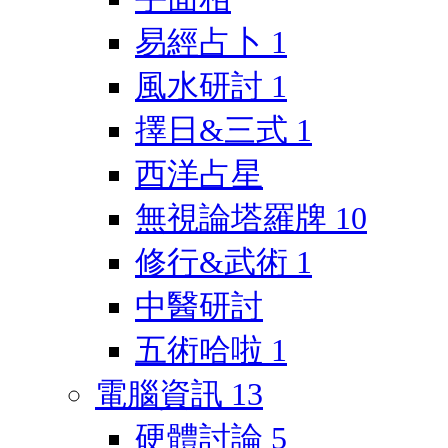
易經占卜
1
風水研討
1
擇日&三式
1
西洋占星
無視論塔羅牌
10
修行&武術
1
中醫研討
五術哈啦
1
電腦資訊
13
硬體討論
5