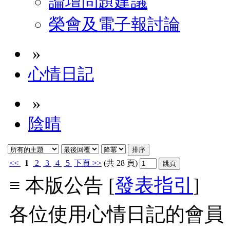
論壇問題建議
榮會及電子報討論
»
心情日記
»
陰晴
<<
1
2
3
4
5
下頁
>>
(共 28 頁)
≡ 本版公告 [
發表指引
]
各位使用心情日記的會員