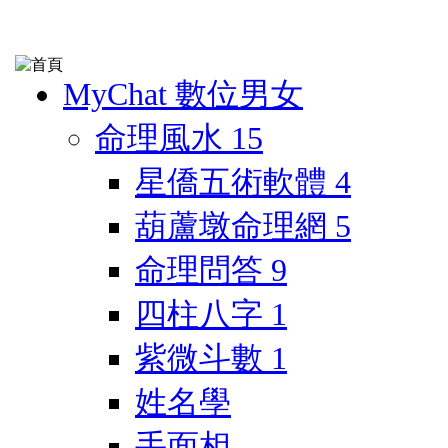
MyChat 數位男女
命理風水
15
星僑五術軟體
4
葫蘆墩命理網
5
命理問答
9
四柱八字
1
紫微斗數
1
姓名學
手面相