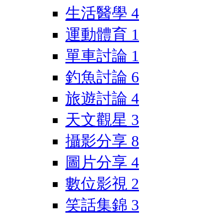
生活醫學
4
運動體育
1
單車討論
1
釣魚討論
6
旅遊討論
4
天文觀星
3
攝影分享
8
圖片分享
4
數位影視
2
笑話集錦
3