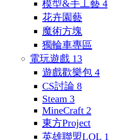
模型&手工藝
4
花卉園藝
魔術方塊
獨輪車專區
電玩遊戲
13
遊戲歡樂包
4
CS討論
8
Steam
3
MineCraft
2
東方Project
英雄聯盟LOL
1