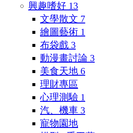
興趣嗜好
13
文學散文
7
繪圖藝術
1
布袋戲
3
動漫畫討論
3
美食天地
6
理財專區
心理測驗
1
汽、機車
3
寵物園地