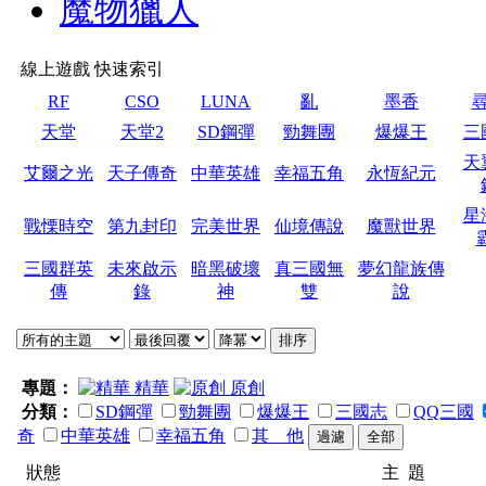
魔物獵人
線上遊戲 快速索引
RF
CSO
LUNA
亂
墨香
天堂
天堂2
SD鋼彈
勁舞團
爆爆王
三
天
艾爾之光
天子傳奇
中華英雄
幸福五角
永恆紀元
星
戰慄時空
第九封印
完美世界
仙境傳說
魔獸世界
三國群英
未來啟示
暗黑破壞
真三國無
夢幻龍族傳
傳
錄
神
雙
說
專題：
精華
原創
分類：
SD鋼彈
勁舞團
爆爆王
三國志
QQ三國
奇
中華英雄
幸福五角
其 他
狀態
主 題