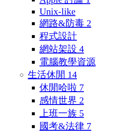
Unix-like
網路&防毒
2
程式設計
網站架設
4
電腦教學資源
生活休閒
14
休閒哈啦
7
感情世界
2
上班一族
5
國考&法律
7