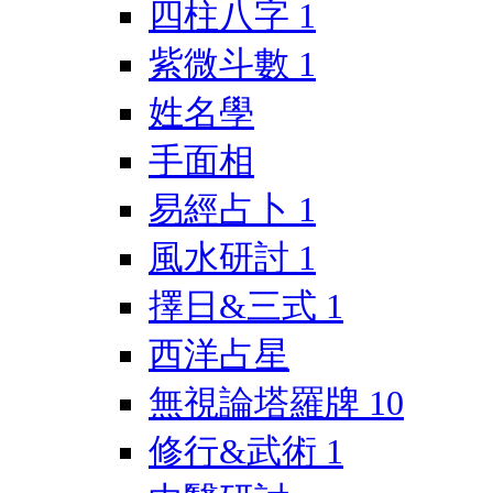
四柱八字
1
紫微斗數
1
姓名學
手面相
易經占卜
1
風水研討
1
擇日&三式
1
西洋占星
無視論塔羅牌
10
修行&武術
1