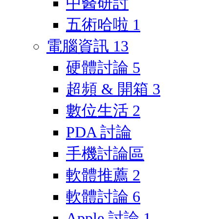
中醫研討
五術哈啦
1
電腦資訊
13
硬體討論
5
超頻 & 開箱
3
數位生活
2
PDA 討論
手機討論區
軟體推薦
2
軟體討論
6
Apple 討論
1