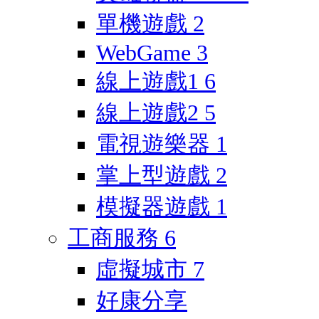
單機遊戲
2
WebGame
3
線上遊戲1
6
線上遊戲2
5
電視遊樂器
1
掌上型遊戲
2
模擬器遊戲
1
工商服務
6
虛擬城市
7
好康分享