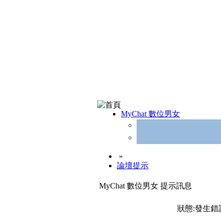
MyChat 數位男女
»
論壇提示
MyChat 數位男女 提示訊息
狀態:發生錯誤