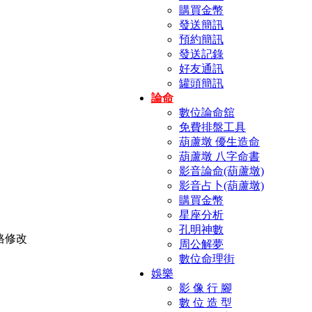
購買金幣
發送簡訊
預約簡訊
發送記錄
好友通訊
罐頭簡訊
論命
數位論命舘
免費排盤工具
葫蘆墩 優生造命
葫蘆墩 八字命書
影音論命(葫蘆墩)
影音占卜(葫蘆墩)
購買金幣
星座分析
孔明神數
周公解夢
數位命理街
娛樂
影 像 行 腳
數 位 造 型