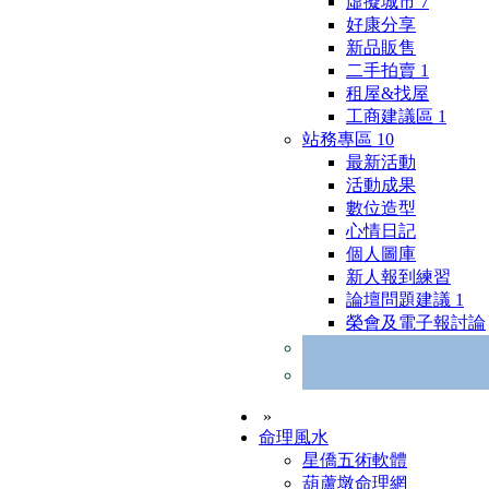
虛擬城市
7
好康分享
新品販售
二手拍賣
1
租屋&找屋
工商建議區
1
站務專區
10
最新活動
活動成果
數位造型
心情日記
個人圖庫
新人報到練習
論壇問題建議
1
榮會及電子報討論
»
命理風水
星僑五術軟體
葫蘆墩命理網