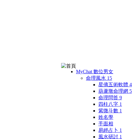
MyChat 數位男女
命理風水
15
星僑五術軟體
4
葫蘆墩命理網
5
命理問答
9
四柱八字
1
紫微斗數
1
姓名學
手面相
易經占卜
1
風水研討
1