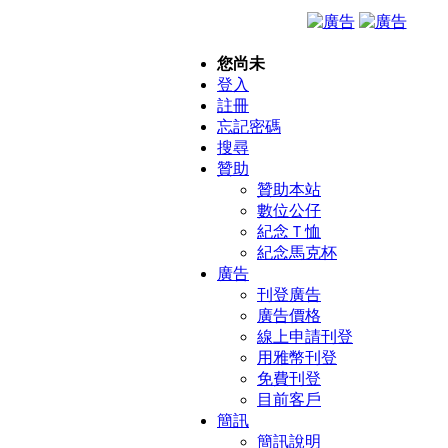
您尚未
登入
註冊
忘記密碼
搜尋
贊助
贊助本站
數位公仔
紀念Ｔ恤
紀念馬克杯
廣告
刊登廣告
廣告價格
線上申請刊登
用雅幣刊登
免費刊登
目前客戶
簡訊
簡訊說明