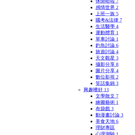
休閒哈啦
7
感情世界
2
上班一族
5
國考&法律
7
生活醫學
4
運動體育
1
單車討論
1
釣魚討論
6
旅遊討論
4
天文觀星
3
攝影分享
8
圖片分享
4
數位影視
2
笑話集錦
3
興趣嗜好
13
文學散文
7
繪圖藝術
1
布袋戲
3
動漫畫討論
3
美食天地
6
理財專區
心理測驗
1