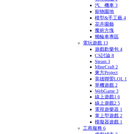
汽、機車
3
寵物園地
模型&手工藝
4
花卉園藝
魔術方塊
獨輪車專區
電玩遊戲
13
遊戲歡樂包
4
CS討論
8
Steam
3
MineCraft
2
東方Project
英雄聯盟LOL
1
單機遊戲
2
WebGame
3
線上遊戲1
6
線上遊戲2
5
電視遊樂器
1
掌上型遊戲
2
模擬器遊戲
1
工商服務
6