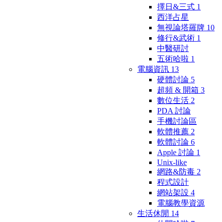
擇日&三式
1
西洋占星
無視論塔羅牌
10
修行&武術
1
中醫研討
五術哈啦
1
電腦資訊
13
硬體討論
5
超頻 & 開箱
3
數位生活
2
PDA 討論
手機討論區
軟體推薦
2
軟體討論
6
Apple 討論
1
Unix-like
網路&防毒
2
程式設計
網站架設
4
電腦教學資源
生活休閒
14