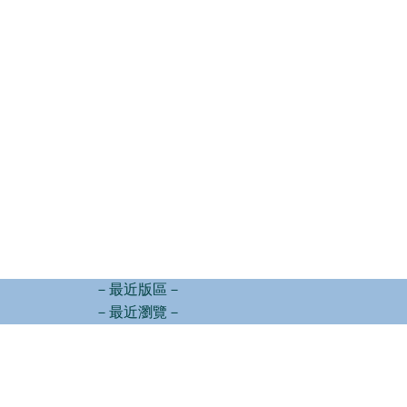
－最近版區－
－最近瀏覽－