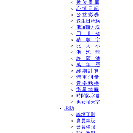
數 位 畫 廊
心 情 日 記
公 益 彩 券
送生日蛋糕
俄羅斯方塊
四 川 省
猜 數 字
比 大 小
泡 泡 龍
許 願 池
萬 年 曆
經 期 計 算
體 重 測 量
音 樂 點 播
衛 星 地 圖
時間戳字幕
男女聊天室
求助
論壇守則
會員等級
會員權限