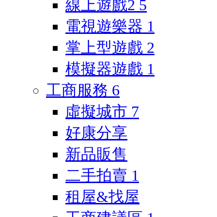
線上遊戲2
5
電視遊樂器
1
掌上型遊戲
2
模擬器遊戲
1
工商服務
6
虛擬城市
7
好康分享
新品販售
二手拍賣
1
租屋&找屋