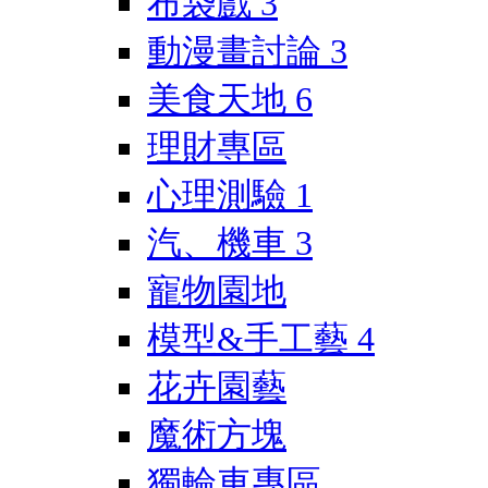
布袋戲
3
動漫畫討論
3
美食天地
6
理財專區
心理測驗
1
汽、機車
3
寵物園地
模型&手工藝
4
花卉園藝
魔術方塊
獨輪車專區