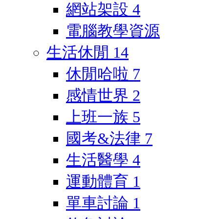
網站架設
4
電腦教學資源
生活休閒
14
休閒哈啦
7
感情世界
2
上班一族
5
國考&法律
7
生活醫學
4
運動體育
1
單車討論
1