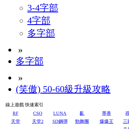
3-4字部
4字部
多字部
»
多字部
»
(笑傲) 50-60級升級攻略
線上遊戲 快速索引
RF
CSO
LUNA
亂
墨香
天堂
天堂2
SD鋼彈
勁舞團
爆爆王
三