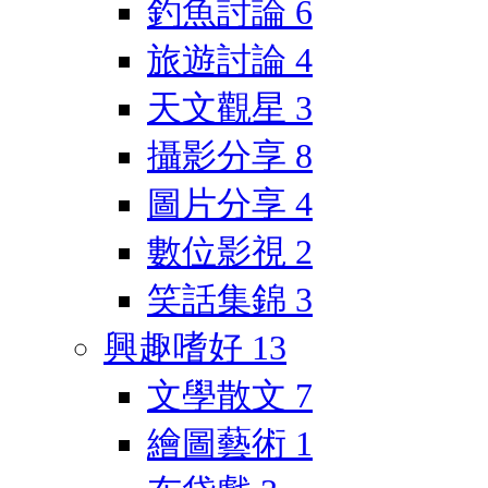
釣魚討論
6
旅遊討論
4
天文觀星
3
攝影分享
8
圖片分享
4
數位影視
2
笑話集錦
3
興趣嗜好
13
文學散文
7
繪圖藝術
1