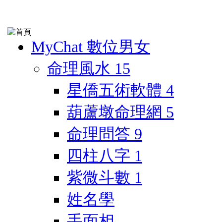
MyChat 數位男女
命理風水
15
星僑五術軟體
4
葫蘆墩命理網
5
命理問答
9
四柱八字
1
紫微斗數
1
姓名學
手面相