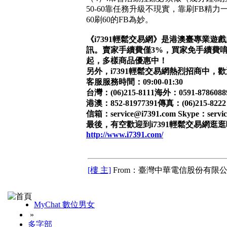
50-60靠任務升級不現實，靠刷FB精
60刷60的FB為妙。
《i7391輕鬆交易網》是港澳臺專業
訊。賣家手續費僅3%，買家免手續費唷！
起，多樣商品優惠中！
另外，i7391輕鬆交易網熱烈招商中，
客服服務時間：09:00-01:30
台灣：(06)215-8111海外：0591-878
港澳：852-81977391傳真：(06)215-8222
信箱：service@i7391.com Skype：servic
最後，有空歡迎到i7391輕鬆交易網逛逛
http://www.i7391.com/
[樓 主]
From：臺灣中華電信股份有限公
MyChat 數位男女
»
多字部