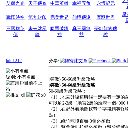
天
艾爾之光
天子傳奇
中華英雄
幸福五角
永恆紀元
星
戰慄時空
第九封印
完美世界
仙境傳說
魔獸世界
三國群英
未來啟示
暗黑破壞
真三國無
夢幻龍族傳
傳
錄
神
雙
說
lulu1212
分享:
級別:
小有名氣
(笑傲) 50-60級升級攻略
(
笑傲
) 50-60
級升級攻略
50-60級升級攻略：
x0
x0
（1）.地宮升級這時候一定要有一定的裝備
可以刷2-3級（地宮2層的蛤蟆一個40
（2）.在野外看地圖找營子字殺精英怪
點）
（3）.綠竹龍陵百毒 3個必須做
（4）.幫會活動拉鏢必須做（幾分鐘