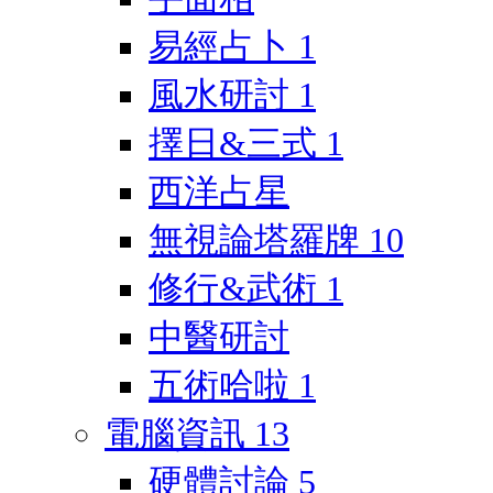
易經占卜
1
風水研討
1
擇日&三式
1
西洋占星
無視論塔羅牌
10
修行&武術
1
中醫研討
五術哈啦
1
電腦資訊
13
硬體討論
5