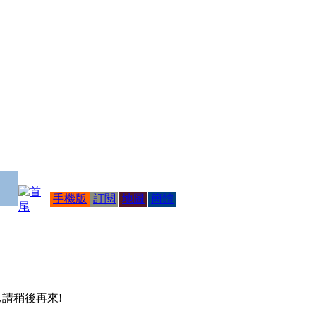
手機版
訂閱
地圖
簡體
 ,請稍後再來!