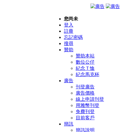
您尚未
登入
註冊
忘記密碼
搜尋
贊助
贊助本站
數位公仔
紀念Ｔ恤
紀念馬克杯
廣告
刊登廣告
廣告價格
線上申請刊登
用雅幣刊登
免費刊登
目前客戶
簡訊
簡訊說明