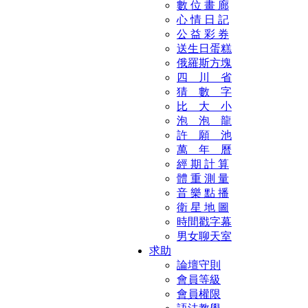
數 位 畫 廊
心 情 日 記
公 益 彩 券
送生日蛋糕
俄羅斯方塊
四 川 省
猜 數 字
比 大 小
泡 泡 龍
許 願 池
萬 年 曆
經 期 計 算
體 重 測 量
音 樂 點 播
衛 星 地 圖
時間戳字幕
男女聊天室
求助
論壇守則
會員等級
會員權限