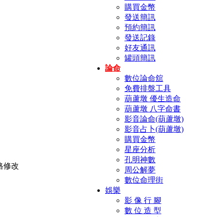
購買金幣
發送簡訊
預約簡訊
發送記錄
好友通訊
罐頭簡訊
論命
數位論命舘
免費排盤工具
葫蘆墩 優生造命
葫蘆墩 八字命書
影音論命(葫蘆墩)
影音占卜(葫蘆墩)
購買金幣
星座分析
孔明神數
周公解夢
數位命理街
娛樂
影 像 行 腳
數 位 造 型