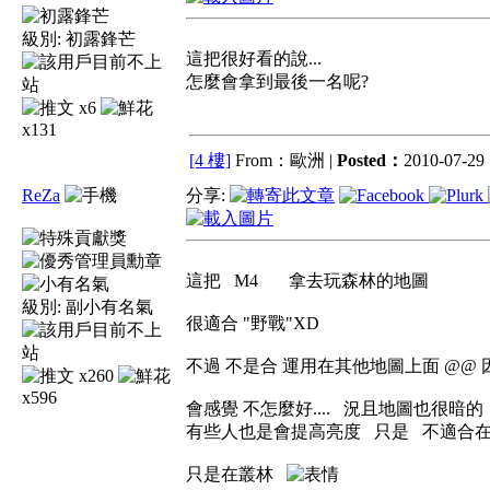
級別:
初露鋒芒
這把很好看的說...
怎麼會拿到最後一名呢?
x6
x131
[4 樓]
From：歐洲 |
Posted：
2010-07-29 
ReZa
分享:
這把 M4 拿去玩森林的地圖
級別:
副小有名氣
很適合 "野戰"XD
不過 不是合 運用在其他地圖上面 @@
x260
x596
會感覺 不怎麼好.... 況且地圖也很暗的
有些人也是會提高亮度 只是 不適合
只是在叢林