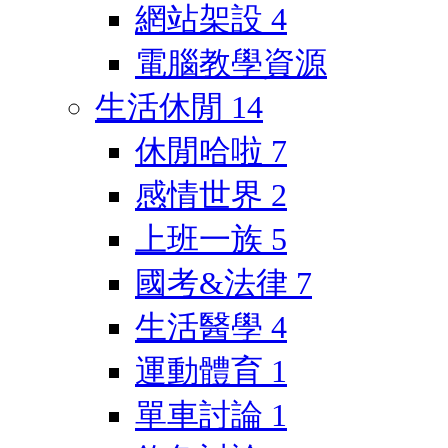
網站架設
4
電腦教學資源
生活休閒
14
休閒哈啦
7
感情世界
2
上班一族
5
國考&法律
7
生活醫學
4
運動體育
1
單車討論
1