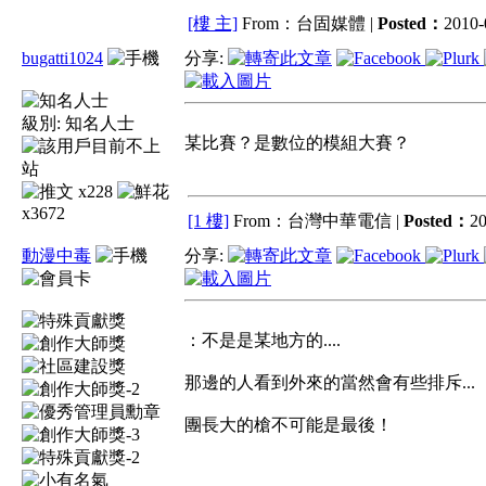
[樓 主]
From：台固媒體 |
Posted：
2010-
bugatti1024
分享:
級別:
知名人士
某比賽？是數位的模組大賽？
x228
x3672
[1 樓]
From：台灣中華電信 |
Posted：
20
動漫中毒
分享:
：不是是某地方的....
那邊的人看到外來的當然會有些排斥...
團長大的槍不可能是最後！