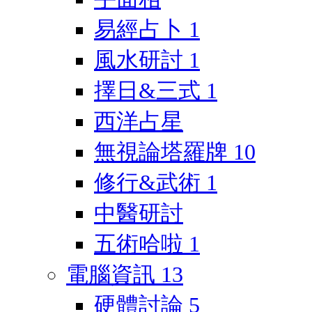
易經占卜
1
風水研討
1
擇日&三式
1
西洋占星
無視論塔羅牌
10
修行&武術
1
中醫研討
五術哈啦
1
電腦資訊
13
硬體討論
5