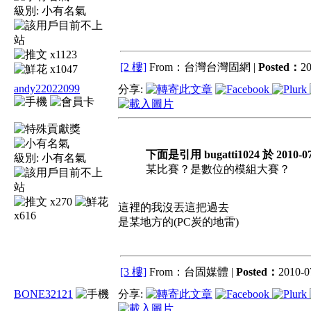
級別:
小有名氣
x1123
[2 樓]
From：台灣台灣固網 |
Posted：
20
x1047
andy22022099
分享:
下面是引用 bugatti1024 於 2010-07
級別:
小有名氣
某比賽？是數位的模組大賽？
x270
這裡的我沒丟這把過去
x616
是某地方的(PC炭的地雷)
[3 樓]
From：台固媒體 |
Posted：
2010-07
BONE32121
分享: