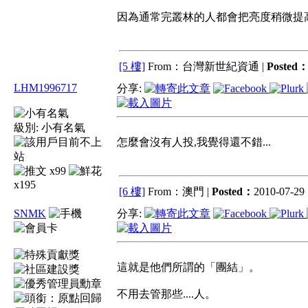
因為通常完叢林的人都會把亮度稍微提高
[5 樓]
From：台灣新世紀資通 |
Posted
LHM1996717
分享:
級別:
小有名氣
怎麼會沒有人投,我覺得還不錯...
x99
x195
[6 樓]
From：澳門 |
Posted：
2010-07-29 
SNMK
分享:
這就是他們所謂的「團結」。
不用去管那些....人。