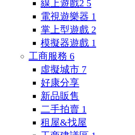
線上遊戲2
5
電視遊樂器
1
掌上型遊戲
2
模擬器遊戲
1
工商服務
6
虛擬城市
7
好康分享
新品販售
二手拍賣
1
租屋&找屋