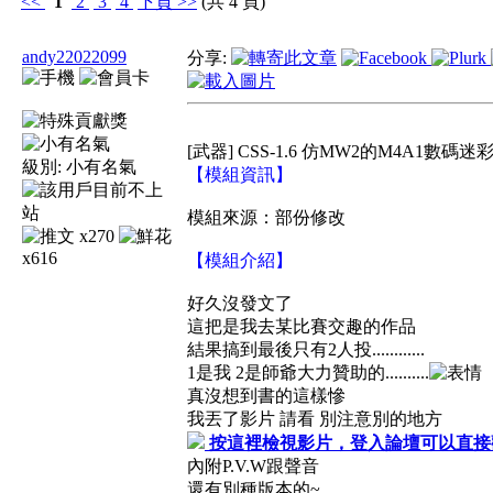
<<
1
2
3
4
下頁
>>
(共 4 頁)
andy22022099
分享:
[武器] CSS-1.6 仿MW2的M4A1數碼迷
級別:
小有名氣
【模組資訊】
模組來源：部份修改
x270
x616
【模組介紹】
好久沒發文了
這把是我去某比賽交趣的作品
結果搞到最後只有2人投............
1是我 2是師爺大力贊助的..........
真沒想到書的這樣慘
我丟了影片 請看 別注意別的地方
按這裡檢視影片，登入論壇可以直接
內附P.V.W跟聲音
還有別種版本的~