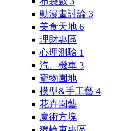
布袋戲
3
動漫畫討論
3
美食天地
6
理財專區
心理測驗
1
汽、機車
3
寵物園地
模型&手工藝
4
花卉園藝
魔術方塊
獨輪車專區