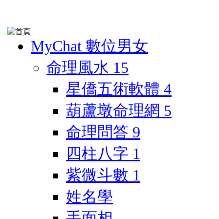
MyChat 數位男女
命理風水
15
星僑五術軟體
4
葫蘆墩命理網
5
命理問答
9
四柱八字
1
紫微斗數
1
姓名學
手面相