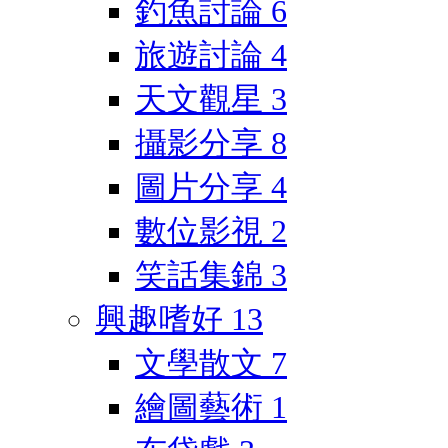
釣魚討論
6
旅遊討論
4
天文觀星
3
攝影分享
8
圖片分享
4
數位影視
2
笑話集錦
3
興趣嗜好
13
文學散文
7
繪圖藝術
1