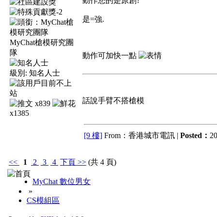
動作您的是原創?
是=強.
MyChat槍模研究團
隊
動作可加快一點
級別:
知名人士
話說手臂不搭槍模
x839
x1385
[9 樓]
From：香港城市電訊 |
Posted：
20
<<
1
2
3
4
下頁
>>
(共 4 頁)
MyChat 數位男女
»
CS模組區