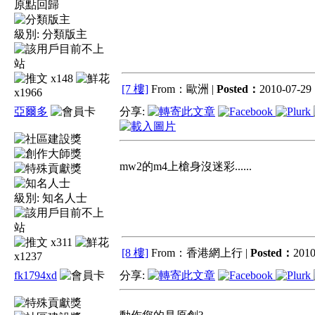
原點回歸
級別:
分類版主
x148
[7 樓]
From：歐洲 |
Posted：
2010-07-29 
x1966
亞爾多
分享:
mw2的m4上槍身沒迷彩......
級別:
知名人士
x311
[8 樓]
From：香港網上行 |
Posted：
2010
x1237
fk1794xd
分享: