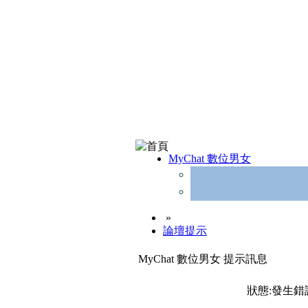
MyChat 數位男女
»
論壇提示
MyChat 數位男女 提示訊息
狀態:發生錯誤