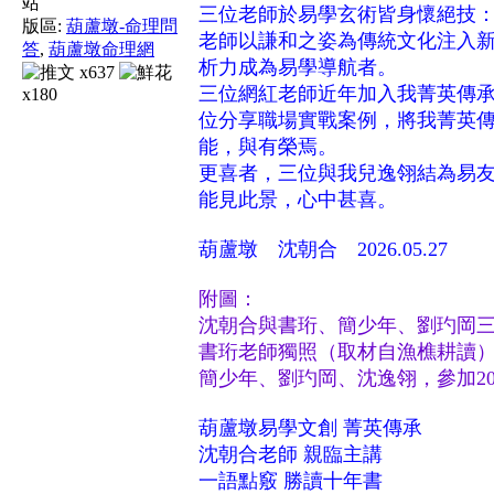
三位老師於易學玄術皆身懷絕技
版區:
葫蘆墩-命理問
老師以謙和之姿為傳統文化注入
答
,
葫蘆墩命理網
析力成為易學導航者。
x637
三位網紅老師近年加入我菁英傳
x180
位分享職場實戰案例，將我菁英
能，與有榮焉。
更喜者，三位與我兒逸翎結為易友
能見此景，心中甚喜。
葫蘆墩 沈朝合 2026.05.27
附圖：
沈朝合與書珩、簡少年、劉玓岡
書珩老師獨照（取材自漁樵耕讀
簡少年、劉玓岡、沈逸翎，參加20
葫蘆墩易學文創 菁英傳承
沈朝合老師 親臨主講
一語點竅 勝讀十年書