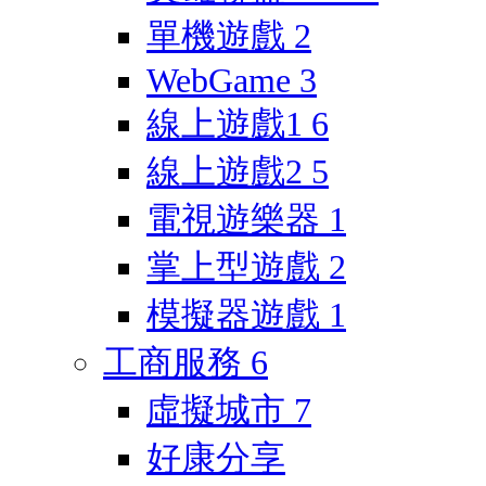
單機遊戲
2
WebGame
3
線上遊戲1
6
線上遊戲2
5
電視遊樂器
1
掌上型遊戲
2
模擬器遊戲
1
工商服務
6
虛擬城市
7
好康分享