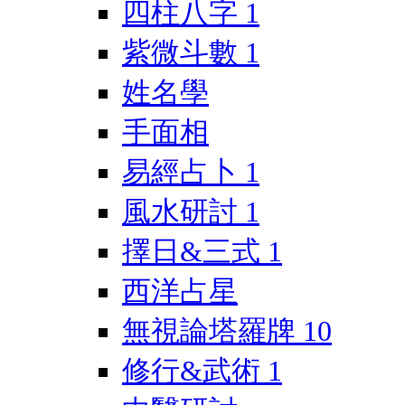
四柱八字
1
紫微斗數
1
姓名學
手面相
易經占卜
1
風水研討
1
擇日&三式
1
西洋占星
無視論塔羅牌
10
修行&武術
1