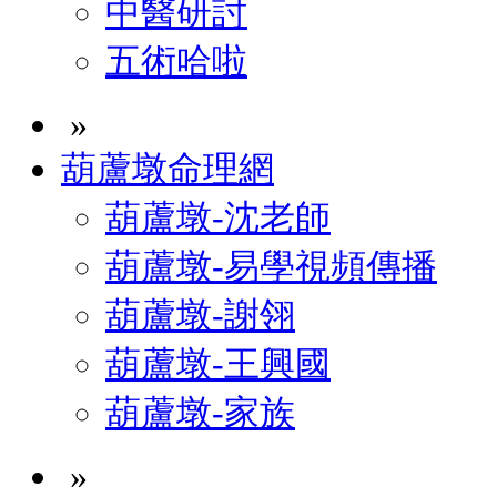
中醫研討
五術哈啦
»
葫蘆墩命理網
葫蘆墩-沈老師
葫蘆墩-易學視頻傳播
葫蘆墩-謝翎
葫蘆墩-王興國
葫蘆墩-家族
»