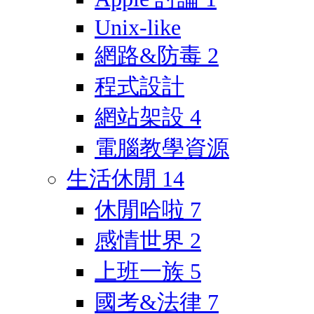
Unix-like
網路&防毒
2
程式設計
網站架設
4
電腦教學資源
生活休閒
14
休閒哈啦
7
感情世界
2
上班一族
5
國考&法律
7