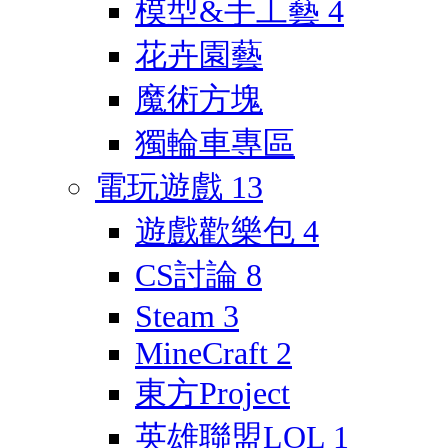
模型&手工藝
4
花卉園藝
魔術方塊
獨輪車專區
電玩遊戲
13
遊戲歡樂包
4
CS討論
8
Steam
3
MineCraft
2
東方Project
英雄聯盟LOL
1