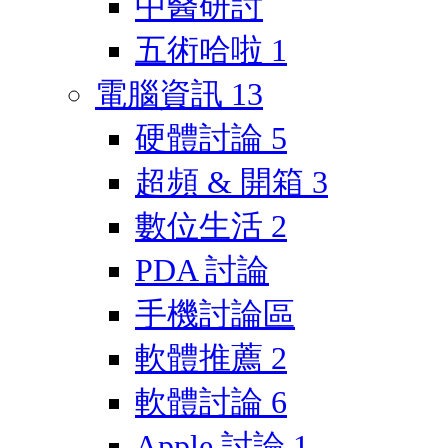
中醫研討
五術哈啦
1
電腦資訊
13
硬體討論
5
超頻 & 開箱
3
數位生活
2
PDA 討論
手機討論區
軟體推薦
2
軟體討論
6
Apple 討論
1