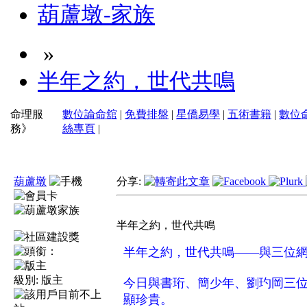
葫蘆墩-家族
»
半年之約，世代共鳴
命理服
數位論命舘
|
免費排盤
|
星僑易學
|
五術書籍
|
數位
務》
絲專頁
|
葫蘆墩
分享:
半年之約，世代共鳴
半年之約，世代共鳴——與三位
級別:
版主
今日與書珩、簡少年、劉玓岡三
顯珍貴。