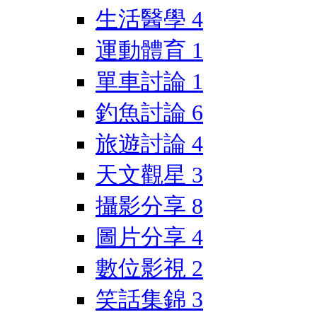
生活醫學
4
運動體育
1
單車討論
1
釣魚討論
6
旅遊討論
4
天文觀星
3
攝影分享
8
圖片分享
4
數位影視
2
笑話集錦
3