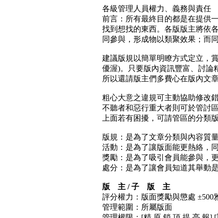
各級管理人員權力、義務與責任
前言：所有最終目的都是在提供
找到想找的東西。各版版主將依
同參與，形成物以類聚效果；而
建議版規以簡單明瞭方式定立，賞
優渥)。只要版內資訊豐富、討論
所以還請版主們多費心在版內文
粗心大意之違規可主動協助修改
不聽者和惡行重大者則可於管討
上面若有困擾，可請管區的分類版
版規：是為了文章分類與內容質
活動：是為了讓版面能更熱絡，
獎勵：是為了吸引會員能參與，
處分：是為了讓會員知道其舉動
版 主 / 子 版 主
評分權力：版面獎勵與懲處 ±500
管理範圍：所屬版面
管理權限：[精 原 鎖 頂 提 亮 報] [