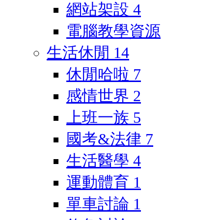
網站架設
4
電腦教學資源
生活休閒
14
休閒哈啦
7
感情世界
2
上班一族
5
國考&法律
7
生活醫學
4
運動體育
1
單車討論
1