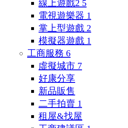
線上遊戲2
5
電視遊樂器
1
掌上型遊戲
2
模擬器遊戲
1
工商服務
6
虛擬城市
7
好康分享
新品販售
二手拍賣
1
租屋&找屋