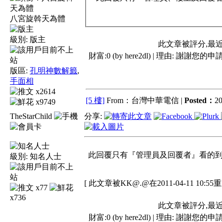
八宮旋斡天為體
級別:
版主
此文章被評分,最
財富:0 (by here2dl) | 理由:
謝謝您的申請
版區:
孔明神數解籤
,
手面相
x2614
[5 樓]
From：台灣中華電信 |
Posted：
20
x9749
TheStarChild
分享:
此回覆只有『管理員及回覆者』看的到 !
級別:
知名人士
[ 此文章被KK@.@在2011-04-11 10:55
x77
x736
此文章被評分,最
財富:0 (by here2dl) | 理由:
謝謝您的申請