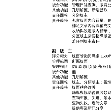
後台功能：管理日誌查詢、版塊
其他功能：孔明解籤、新增點歌
責任回報：分類版主
責任義務：充實版面內容質量、
補足文章內容與補充文
收納與設定版內精華，以
分區版主需要指導版區下
兼任副版主責任
副 版 主
評分權力：版面獎勵與懲處 ±500
管理範圍：所屬版面
管理權限：[精 原 鎖 頂 提 亮 報] 
後台功能：無
其他功能：孔明解籤
責任回報：版主、分類版主﹝視
責任義務：版面秩序維護
輔導與協助會員各類疑
查詢重覆、失連、灌水等
查詢失效、過時文章
提供專業新訊分享