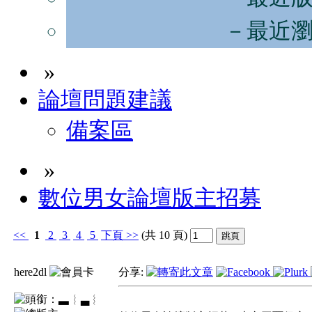
－最近
»
論壇問題建議
備案區
»
數位男女論壇版主招募
<<
1
2
3
4
5
下頁
>>
(共 10 頁)
here2dl
分享:
▃︴