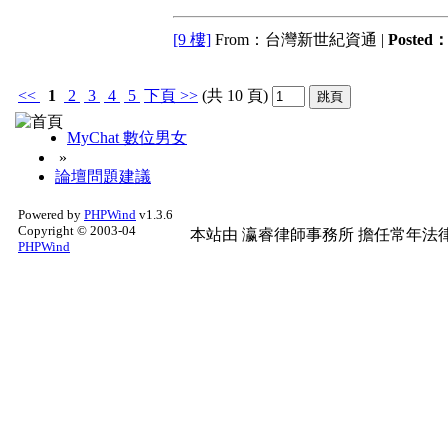
[9 樓]
From：台灣新世紀資通 |
Posted
<<
1
2
3
4
5
下頁
>>
(共 10 頁)
MyChat 數位男女
»
論壇問題建議
Powered by
PHPWind
v1.3.6
Copyright © 2003-04
本站由
瀛睿律師事務所
擔任常年法律
PHPWind