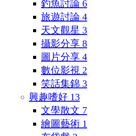
釣魚討論
6
旅遊討論
4
天文觀星
3
攝影分享
8
圖片分享
4
數位影視
2
笑話集錦
3
興趣嗜好
13
文學散文
7
繪圖藝術
1