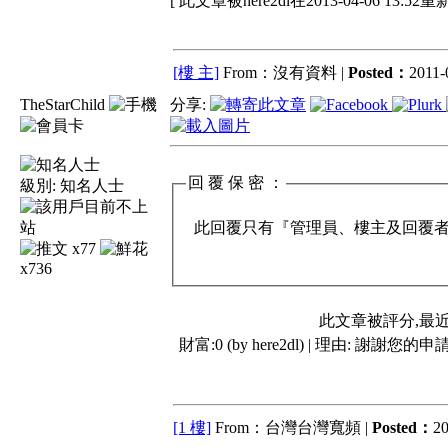
[ 此文章被here2dl在2013-04-06 13:52
[樓 主]
From：沒有資料 |
Posted：
2011-
TheStarChild
分享:
回 覆 保 密 ：
級別:
知名人士
此回覆只有『管理員、樓主及回覆者』
x77
x736
此文章被評分,最
財富:0 (by here2dl) | 理由:
謝謝您的申請
[1 樓]
From：台灣台灣寬頻 |
Posted：
20