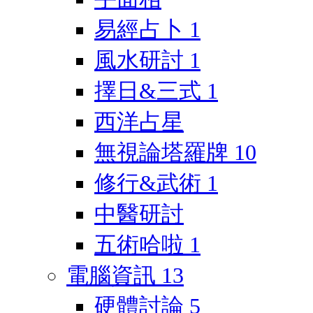
易經占卜
1
風水研討
1
擇日&三式
1
西洋占星
無視論塔羅牌
10
修行&武術
1
中醫研討
五術哈啦
1
電腦資訊
13
硬體討論
5