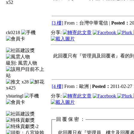
x52
[3 樓]
From：台灣中華電信 |
Posted：
20
ck0218
分享:
此回覆只有『管理員及回覆者』看的到 !
級別:
風雲人物
x28
[4 樓]
From：歐洲 |
Posted：
2011-02-27 
x425
ylstaringl
分享:
回 覆 保 密 ：
此回覆只有『管理員、樓主及回覆者』