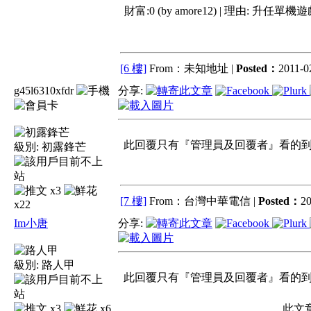
財富:0 (by amore12) | 理由:
升任單機遊戲
[6 樓]
From：未知地址 |
Posted：
2011-02
g45l6310xfdr
分享:
此回覆只有『管理員及回覆者』看的到 !
級別:
初露鋒芒
x3
[7 樓]
From：台灣中華電信 |
Posted：
20
x22
Im小唐
分享:
級別:
路人甲
此回覆只有『管理員及回覆者』看的到 !
x3
x6
此文