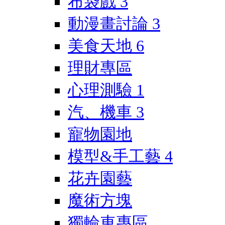
布袋戲
3
動漫畫討論
3
美食天地
6
理財專區
心理測驗
1
汽、機車
3
寵物園地
模型&手工藝
4
花卉園藝
魔術方塊
獨輪車專區