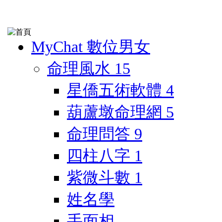
MyChat 數位男女
命理風水
15
星僑五術軟體
4
葫蘆墩命理網
5
命理問答
9
四柱八字
1
紫微斗數
1
姓名學
手面相