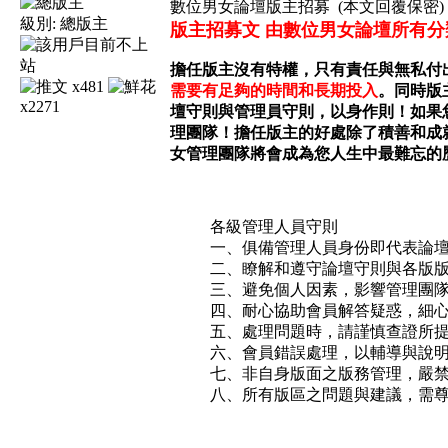
數位男女論壇版主招募
(本文回覆保密)
級別:
總版主
版主招募文 由數位男女論壇所有
擔任版主沒有特權，只有責任與無私付
x481
需要有足夠的時間和長期投入
。同時版
x2271
壇守則與管理員守則，以身作則！如果
理團隊！擔任版主的好處除了積善和成
女管理團隊將會成為您人生中最難忘的
各級管理人員守則
一、俱備管理人員身份即代表論
二、瞭解和遵守論壇守則與各版
三、避免個人因素，影響管理團
四、耐心協助會員解答疑惑，細
五、處理問題時，請謹慎查證所
六、會員錯誤處理，以輔導與說
七、非自身版面之版務管理，嚴
八、所有版區之問題與建議，需尊