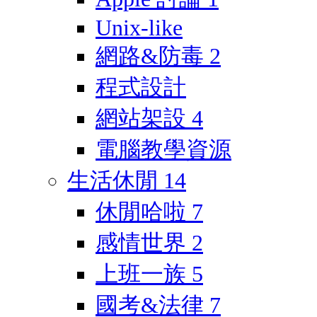
Unix-like
網路&防毒
2
程式設計
網站架設
4
電腦教學資源
生活休閒
14
休閒哈啦
7
感情世界
2
上班一族
5
國考&法律
7