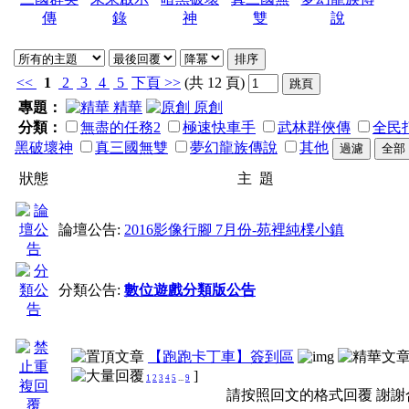
傳
錄
神
雙
說
<<
1
2
3
4
5
下頁
>>
(共 12 頁)
專題：
精華
原創
分類：
無盡的任務2
極速快車手
武林群俠傳
全民
黑破壞神
真三國無雙
夢幻龍族傳說
其他
狀態
主 題
論壇公告:
2016影像行腳 7月份-苑裡純樸小鎮
分類公告:
數位遊戲分類版公告
【跑跑卡丁車】簽到區
]
1
2
3
4
5
...
9
請按照回文的格式回覆 謝謝