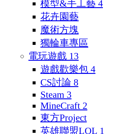
模型&手工藝
4
花卉園藝
魔術方塊
獨輪車專區
電玩遊戲
13
遊戲歡樂包
4
CS討論
8
Steam
3
MineCraft
2
東方Project
英雄聯盟LOL
1