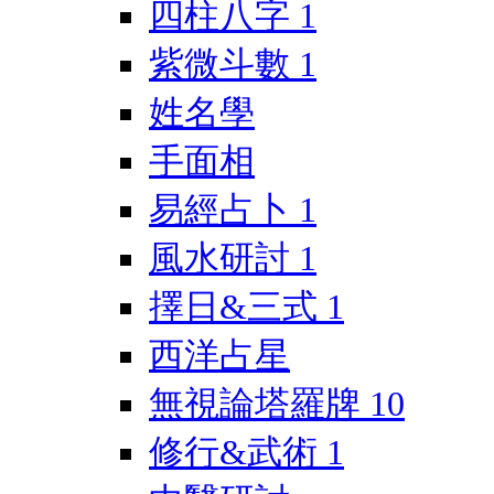
四柱八字
1
紫微斗數
1
姓名學
手面相
易經占卜
1
風水研討
1
擇日&三式
1
西洋占星
無視論塔羅牌
10
修行&武術
1