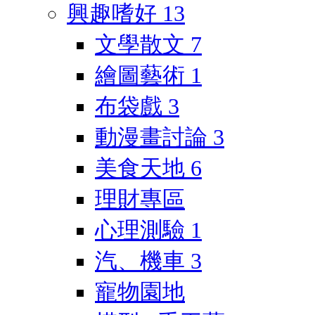
興趣嗜好
13
文學散文
7
繪圖藝術
1
布袋戲
3
動漫畫討論
3
美食天地
6
理財專區
心理測驗
1
汽、機車
3
寵物園地