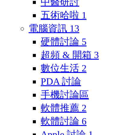
中醫研討
五術哈啦
1
電腦資訊
13
硬體討論
5
超頻 & 開箱
3
數位生活
2
PDA 討論
手機討論區
軟體推薦
2
軟體討論
6
Apple 討論
1