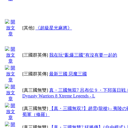
[其他]
《超級星光麻將》
[三國群英傳]
我在玩“亂爆三國”有沒有要一起的
[三國群英傳]
最新三國 惡魔三國
[真三國無雙]
真・三國無双7 呂布伝 9 ・下邳落日戦 /
Dynasty Warriors 8 Xtreme Legends - L
[真三國無雙]
【真・三國無双7】趙雲(龍槍) - 夷陵
蜀軍（修羅）
[真三國無雙]
【真・三國無雙7 猛將傳】{自由模式} 