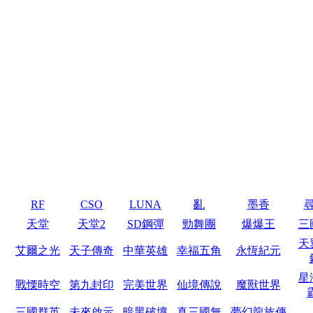
RF
CSO
LUNA
亂
墨香
天堂
天堂2
SD鋼彈
勁舞團
爆爆王
三
天
艾爾之光
天子傳奇
中華英雄
幸福五角
永恆紀元
星
戰慄時空
第九封印
完美世界
仙境傳說
魔獸世界
三國群英
未來啟示
暗黑破壞
真三國無
夢幻龍族傳