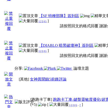
【SF 特種部隊】簽到區
]
1
2
3
4
5
請按照回文的格式回覆 謝謝
【DIABLO 暗黑破壞神】簽到區
]
1
2
3
4
5
請按照回文的格式回覆 謝謝
分享:
論壇主題
[其他]
女神異聞錄5前鋒評論
[跑跑卡丁車]
跑跑卡丁車-鍵盤靈敏度優化(超實
(+5)
[
]
1
2
3
4
5
...
7