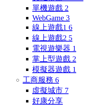
單機遊戲
2
WebGame
3
線上遊戲1
6
線上遊戲2
5
電視遊樂器
1
掌上型遊戲
2
模擬器遊戲
1
工商服務
6
虛擬城市
7
好康分享