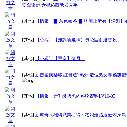
安奪還戰 六星秘藏武器入手
[其他]
【情報】▉ 灰色峽谷 ▉ 地圖上所有【深淵】
[其他]
【心得】【無課新選擇】無恥巨劍迅雷殺手
[其他]
【小說】【單章】懷風。
[其他]
新吉星娛樂城 註冊送3萬分 數位男女專屬加贈50
[其他]
【情報】新升級禮包內容物資料LV10-85
[其他]
新瑪奇英雄傳職業心得：杖娘建議選最矮身高