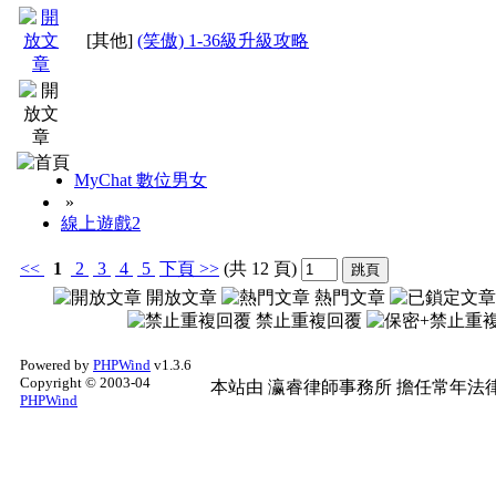
[其他]
(笑傲) 1-36級升級攻略
MyChat 數位男女
»
線上遊戲2
<<
1
2
3
4
5
下頁
>>
(共 12 頁)
開放文章
熱門文章
禁止重複回覆
Powered by
PHPWind
v1.3.6
Copyright © 2003-04
本站由
瀛睿律師事務所
擔任常年法律
PHPWind