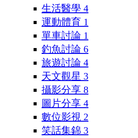
生活醫學
4
運動體育
1
單車討論
1
釣魚討論
6
旅遊討論
4
天文觀星
3
攝影分享
8
圖片分享
4
數位影視
2
笑話集錦
3